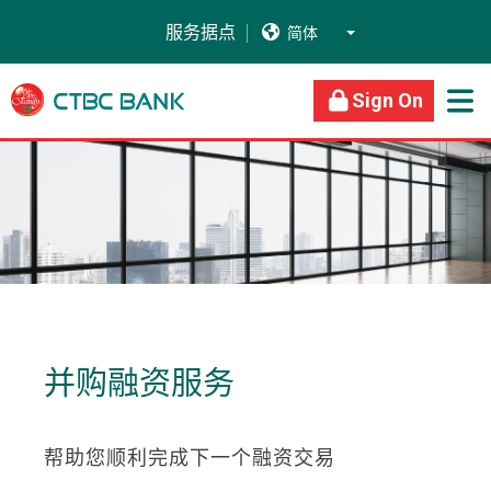
服务据点


关于我们
商业银行
个人银行
Sign On

并购融资服务
帮助您顺利完成下一个融资交易