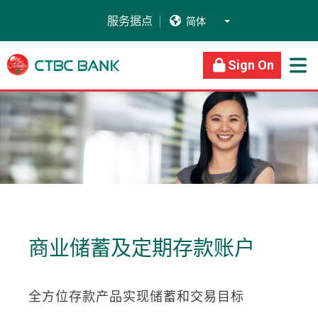
服务据点


关于我们
商业银行
个人银行
Sign On

商业储蓄及定期存款账户
全方位存款产品实现储蓄和交易目标