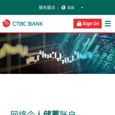
服务据点


关于我们
商业银行
个人银行
Sign On

网络个人
储蓄
账户