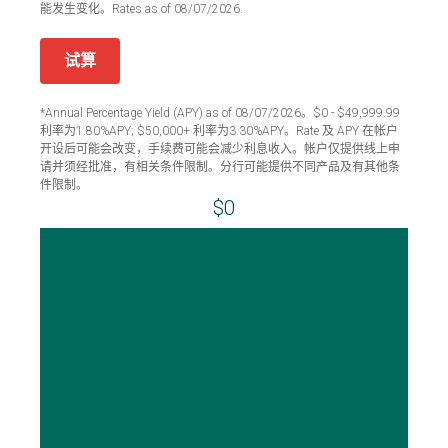
能发生变化。Rates as of 08/07/2026.
试算
*Annual Percentage Yield (APY) as of 08/07/2026。$0 - $49,999.99
利率为1.80%APY; $50,000+ 利率为3.30%APY。Rate 及 APY 在帐户
开设后可能会改变，手续费可能会减少利息收入。帐户仅提供线上申
请并须经批准，有相关条件限制。分行可能提供不同产品及有其他条
件限制。
$0