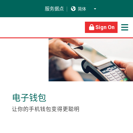
服务据点


关于我们
商业银行
个人银行
Sign On

电子钱包
让你的手机钱包变得更聪明